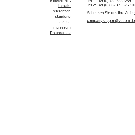
engagement
Tel.1: +49 (0) 731 / 389269
Tel.2: +49 (0) 8373 / 987671
historie
referenzen
Schreiben Sie uns Ihre Anfra
standorte
company.support@vauem.de
kontakt
Impressum
Datenschutz