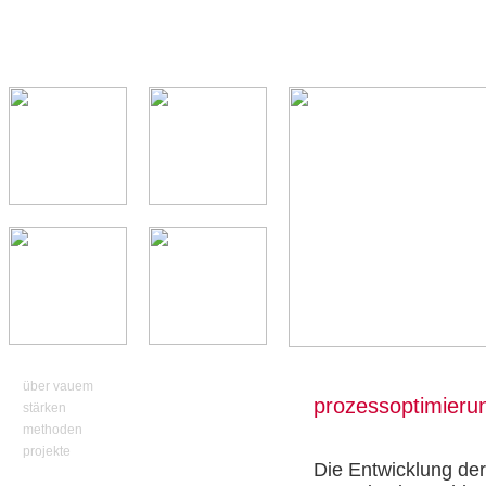
über vauem
prozessoptimieru
stärken
methoden
projekte
Die Entwicklung de