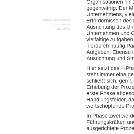
Organisationen hin 
gegenwärtig. Der Ma
Unternehmens, viel
Erfordernissen des 
projektmanagement
moderation
Ausrichtung des U
interviews
Unternehmen und O
prozessoptimierung
vielfältige Aufgabe
hierdurch häufig Pa
Aufgaben. Ebenso i
Ausrichtung und St
Hier setzt das 4-P
steht immer eine ge
schließt sich, geme
Erhebung der Prozes
erste Phase abgesch
Handlungsfelder, da
wertschöpfende Pro
In Phase zwei werd
Führungskräften un
ausgerichtete Proze