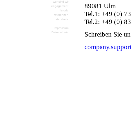
wer sind wir
89081 Ulm
engagement
historie
Tel.1: +49 (0) 7
referenzen
standorte
Tel.2: +49 (0) 8
kontakt
Impressum
Schreiben Sie un
Datenschutz
company.suppor