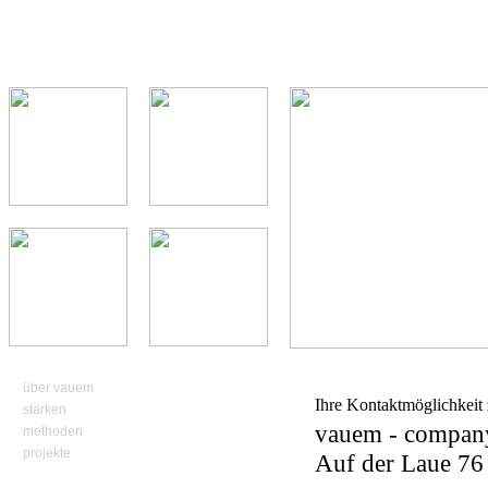
über vauem
Ihre Kontaktmöglichkeit
stärken
vauem - compan
methoden
projekte
Auf der Laue 76