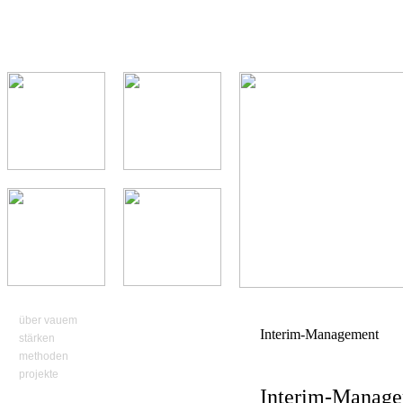
über vauem
Interim-Management
stärken
methoden
projekte
Interim-Managem