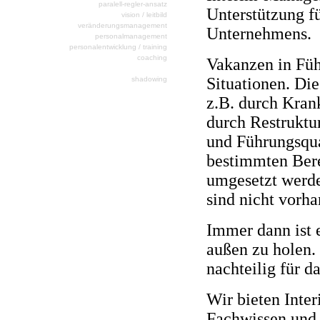
paralell-regler-ansatz
Unterstützung f
vision / leitbild
veränderungsmanagement
Unternehmens.
personalmanagement
personalentwicklung / training
coaching
Vakanzen in Füh
interim - management
Situationen. Die
shadowing
z.B. durch Kran
durch Restrukt
und Führungsqua
bestimmten Berei
umgesetzt werde
sind nicht vorh
Immer dann ist 
außen zu holen.
nachteilig für d
Wir bieten Int
Fachwissen und 