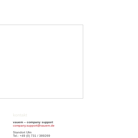
kontakt
vauem – company support
company.support@vauem.de
Standort Ulm
Tel.: +49 (0) 731 / 389269