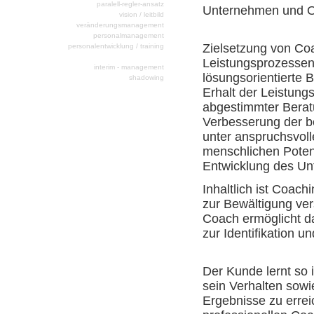
paralell-regler-ansatz
Unternehmen und O
vision / leitbild
veränderungsmanagement
personalmanagement
Zielsetzung von Coa
personalentwicklung / training
coaching
Leistungsprozessen 
interim - management
lösungsorientierte
shadowing
Erhalt der Leistungs
abgestimmter Berat
Verbesserung der be
unter anspruchsvol
menschlichen Potenz
Entwicklung des Un
Inhaltlich ist Coach
zur Bewältigung ver
Coach ermöglicht d
zur Identifikation 
Der Kunde lernt so 
sein Verhalten sowi
Ergebnisse zu errei