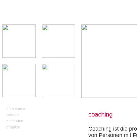
über vauem
coaching
stärken
methoden
projekte
Coaching ist die pr
von Personen mit F