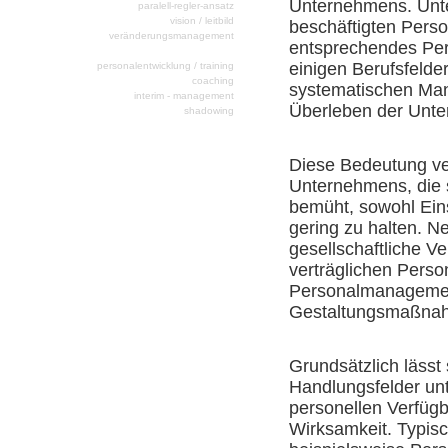
Unternehmens. Unte
paralell-regler-ansatz
vision / leitbild
beschäftigten Pers
veränderungsmanagement
entsprechendes Pers
personalmanagement
einigen Berufsfelde
personalentwicklung / training
coaching
systematischen Man
interim - management
Überleben der Unte
shadowing
Diese Bedeutung ver
Unternehmens, die 
bemüht, sowohl Eins
gering zu halten. N
gesellschaftliche V
verträglichen Person
Personalmanagement
Gestaltungsmaßnahm
Grundsätzlich läss
Handlungsfelder unt
personellen Verfügb
Wirksamkeit. Typis