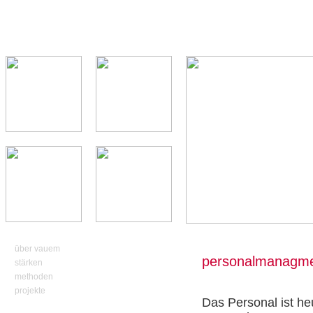
über vauem
personalmanagm
stärken
methoden
projekte
Das Personal ist he