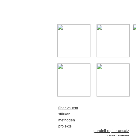
über vauem
stärken
methoden
projekte
paralell-regler-ansatz