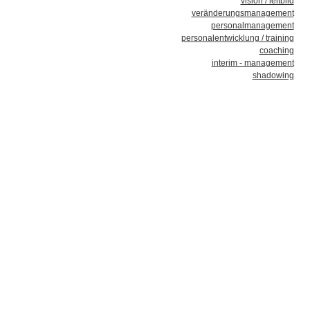
vision / leitbild
veränderungsmanagement
personalmanagement
personalentwicklung / training
coaching
interim - management
shadowing